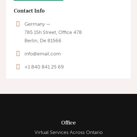
Contact Info
Germany —
785 15h Street, Office 478
Berlin, De 81566
info@email.com
+1 840 841 25 69
Office
Virtual Services Across Ontario