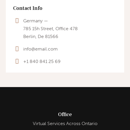
Contact Info
Germany —
785 15h Street, Office 478
Berlin, De 81566
info@email.com
+1 840 841 25 69
Office
Virtual Services Across Ontario